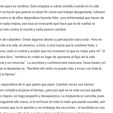
imer paso es rendirse. Esto empieza a cobrar sentido cuando en tu vida
n un bucle que parece no tener fin como ese trabajo desgastante, rutinario
–como si de ellos dependiera hacerte feliz-, esa enfermedad que haces de
ue nada mejora, ese buscar incesante que hace que te de vueltas la
 tú solo contra el mundo y nada parece cambiar.
ón de cobardes! -Dirían algunos desde su percepción claro está-. Pero en
rle a la vida, al Universo, a Dios, a esa fuerza que lo sostiene todo, o
ncia, cedo el control y acepto que me muestren lo que es mejor para mí”. El
ra dice: “rendirse es ceder en lugar de oponerse al flujo de la vida.
l y sin reservas”. La escritora y conferencista mexicana Tania Karam, en
ar el despertar es: “Rendirte del verbo no puedo más y tocas con toda la
 lo llames”.
la expectativa de lo que quiero que pase. Cuántas veces nos hemos
 se complica al pasar el tiempo, ¿pero por qué se ve más oscura aquella
so mejore, se haga pequeño y desaparezca. La respuesta es sencilla, pues
siguiente ello crece, si te enfocas en todo lo malo que puede suceder, aún
sonas que no te aportan y sin embargo las escuchas-, el resultado es una