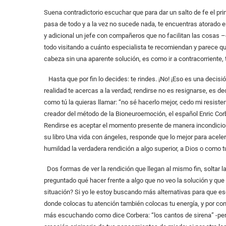
Suena contradictorio escuchar que para dar un salto de fe el pr
pasa de todo y a la vez no sucede nada, te encuentras atorado e
y adicional un jefe con compañeros que no facilitan las cosas 
todo visitando a cuánto especialista te recomiendan y parece q
cabeza sin una aparente solución, es como ir a contracorriente,
Hasta que por fin lo decides: te rindes. ¡No! ¡Eso es una decisi
realidad te acercas a la verdad; rendirse no es resignarse, es deci
como tú la quieras llamar: “no sé hacerlo mejor, cedo mi resiste
creador del método de la Bioneuroemoción, el español Enric Corbe
Rendirse es aceptar el momento presente de manera incondiciona
su libro Una vida con ángeles, responde que lo mejor para aceler
humildad la verdadera rendición a algo superior, a Dios o como tú
Dos formas de ver la rendición que llegan al mismo fin, soltar 
preguntado qué hacer frente a algo que no veo la solución y que
situación? Si yo le estoy buscando más alternativas para que e
donde colocas tu atención también colocas tu energía, y por con
más escuchando como dice Corbera: “los cantos de sirena” -per