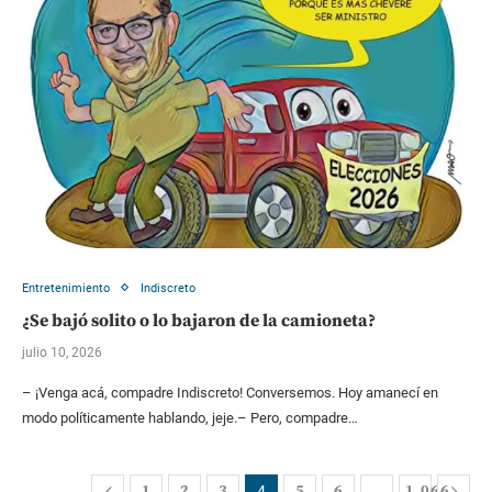
Entretenimiento
Indiscreto
¿Se bajó solito o lo bajaron de la camioneta?
julio 10, 2026
– ¡Venga acá, compadre Indiscreto! Conversemos. Hoy amanecí en
modo políticamente hablando, jeje.– Pero, compadre…
1
2
3
5
6
1.066
4
…