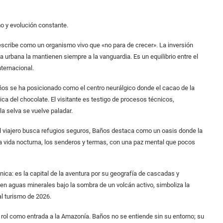
o y evolución constante.
be como un organismo vivo que «no para de crecer». La inversión
ta urbana la mantienen siempre a la vanguardia. Es un equilibrio entre el
ternacional.
e ha posicionado como el centro neurálgico donde el cacao de la
a del chocolate. El visitante es testigo de procesos técnicos,
la selva se vuelve paladar.
viajero busca refugios seguros, Baños destaca como un oasis donde la
 la vida nocturna, los senderos y termas, con una paz mental que pocos
a: es la capital de la aventura por su geografía de cascadas y
en aguas minerales bajo la sombra de un volcán activo, simboliza la
al turismo de 2026.
 como entrada a la Amazonía. Baños no se entiende sin su entorno; su