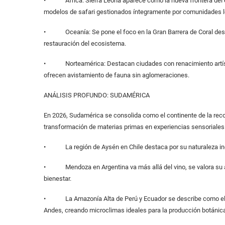
• África: Sierra Leona aparece como la nueva frontera del e
modelos de safari gestionados íntegramente por comunidades l
• Oceanía: Se pone el foco en la Gran Barrera de Coral desde 
restauración del ecosistema.
• Norteamérica: Destacan ciudades con renacimiento artíst
ofrecen avistamiento de fauna sin aglomeraciones.
ANÁLISIS PROFUNDO: SUDAMÉRICA
En 2026, Sudamérica se consolida como el continente de la reco
transformación de materias primas en experiencias sensoriales
• La región de Aysén en Chile destaca por su naturaleza indóm
• Mendoza en Argentina va más allá del vino, se valora su arq
bienestar.
• La Amazonía Alta de Perú y Ecuador se describe como el lab
Andes, creando microclimas ideales para la producción botánica 