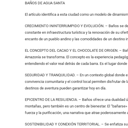
BAÑOS DE AGUA SANTA
El artículo identifica a esta ciudad como un modelo de dinamism
CRECIMIENTO ININTERRUMPIDO Y EVOLUCIÓN. – Baños se descri
constante en infraestructura turística y la renovación de su ofer
encanto de un pueblo andino y las comodidades de un destino in
EL CONCEPTO DEL CACAO Y EL CHOCOLATE DE ORIGEN. – Baños s
Amazonía se transforma. El concepto es la experiencia pedagógic
entendiendo el valor real detrás de cada barra. Es el lugar donde 
SEGURIDAD Y TRANQUILIDAD. – En un contexto global donde el 
convivencia comunitaria y el control local permiten disfrutar de
destinos de aventura pueden garantizar hoy en día.
EPICENTRO DE LA RESILIENCIA. – Baños ofrece una dualidad únic
montañas, pero también es un centro de bienestar. El “bañarse» 
fuerza y la purificación, una narrativa que atrae poderosamente 
SOSTENIBILIDAD Y CONEXIÓN TERRITORIAL. – Se enfatiza su rol