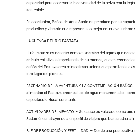
capacidad para conectar la biodiversidad de la selva con la logísti
sostenible.
En conclusión, Baños de Agua Santa es premiada por su capacida
productivo y vibrante que representa lo mejor del nuevo turism
LA CUENCA DEL RIO PASTAZA
El río Pastaza es descrito como el «camino del agua» que desci
artículo enfatiza la importancia de su cuenca, que es reconocid
cañón del Pastaza crea microclimas únicos que permiten la exi
otro lugar del planeta.
ESCENARIO DE LA AVENTURA Y LA CONTEMPLACIÓN BAÑOS.- El te
alimentan al Pastaza crean saltos de agua monumentales, como el
espectáculo visual constante.
ACTIVIDADES DE IMPACTO. – Su cauce es valorado como uno de l
Sudamérica, atrayendo a un perfil de viajero que busca adrenalin
EJE DE PRODUCCIÓN Y FERTILIDAD. – Desde una perspectiva más