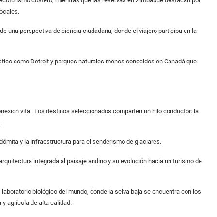
coturismo costero, mientras que las reservas en Zimbabue destacan por
ocales.
una perspectiva de ciencia ciudadana, donde el viajero participa en la
ico como Detroit y parques naturales menos conocidos en Canadá que
nexión vital. Los destinos seleccionados comparten un hilo conductor: la
.
ita y la infraestructura para el senderismo de glaciares.
uitectura integrada al paisaje andino y su evolución hacia un turismo de
oratorio biológico del mundo, donde la selva baja se encuentra con los
y agrícola de alta calidad.