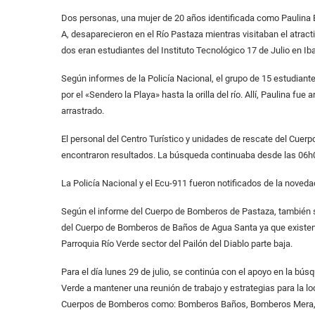
Dos personas, una mujer de 20 años identificada como Paulina 
A, desaparecieron en el Río Pastaza mientras visitaban el atracti
dos eran estudiantes del Instituto Tecnológico 17 de Julio en Iba
Según informes de la Policía Nacional, el grupo de 15 estudiante
por el «Sendero la Playa» hasta la orilla del río. Allí, Paulina fue
arrastrado.
El personal del Centro Turístico y unidades de rescate del Cuerp
encontraron resultados. La búsqueda continuaba desde las 06h0
La Policía Nacional y el Ecu-911 fueron notificados de la noveda
Según el informe del Cuerpo de Bomberos de Pastaza, también s
del Cuerpo de Bomberos de Baños de Agua Santa ya que existen
Parroquia Río Verde sector del Pailón del Diablo parte baja.
Para el día lunes 29 de julio, se continúa con el apoyo en la bús
Verde a mantener una reunión de trabajo y estrategias para la 
Cuerpos de Bomberos como: Bomberos Baños, Bomberos Mera, Cr