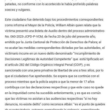
patadas, no conforme con lo acontecido le había proferido palabras
soeces y vulgares.
Este ciudadano fue detenido bajo los procedimientos correspondientes
como informa el Mayor de la Policía, William Albán quien relata que la
víctima presentó una Boleta de Auxilio dentro del proceso administrativo
No. 060-2023-JCPD-P-VCM, de fecha 20 de julio del presente año,
emitido por la Junta Cantonal de Protección de Derechos de Palora; al
no acatar las medidas correspondientes dictadas por las autoridades, el
victimario incurre en un nuevo delito denominado “Incumplimiento de
Decisiones Legítimas de Autoridad Competente” que está tipificado en
el artículo 282 del Código Orgánico Integral Penal (COIP), y es
sancionado con una pena privativa de libertad de uno a tres años, por lo
que el ciudadano fue aprehendido. Se espera que se continúe con el
proceso mientras que la policía aspira a que la menor de 17 años
contribuya con las declaraciones respectivas y que este caso no quede
en la impunidad como ha sucedido anteriormente, y es que es común
que las víctimas no asistan a las audiencias respectivas “si no hay
denuncia, no existe delito” como reconoce Albán: “es el punto de quiebre
de nuestro trabajo, estamos normalizando la violencia, normalizando