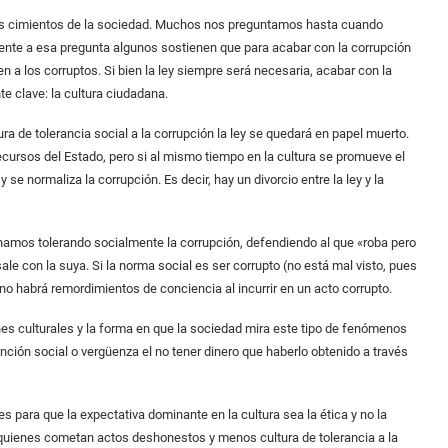
los cimientos de la sociedad. Muchos nos preguntamos hasta cuando
Frente a esa pregunta algunos sostienen que para acabar con la corrupción
 a los corruptos. Si bien la ley siempre será necesaria, acabar con la
e clave: la cultura ciudadana.
ra de tolerancia social a la corrupción la ley se quedará en papel muerto.
recursos del Estado, pero si al mismo tiempo en la cultura se promueve el
 se normaliza la corrupción. Es decir, hay un divorcio entre la ley y la
inamos tolerando socialmente la corrupción, defendiendo al que «roba pero
ale con la suya. Si la norma social es ser corrupto (no está mal visto, pues
 no habrá remordimientos de conciencia al incurrir en un acto corrupto.
s culturales y la forma en que la sociedad mira este tipo de fenómenos
ión social o vergüenza el no tener dinero que haberlo obtenido a través
 para que la expectativa dominante en la cultura sea la ética y no la
 quienes cometan actos deshonestos y menos cultura de tolerancia a la