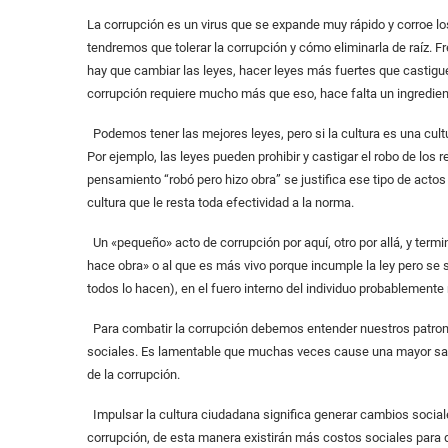
La corrupción es un virus que se expande muy rápido y corroe 
tendremos que tolerar la corrupción y cómo eliminarla de raíz. 
hay que cambiar las leyes, hacer leyes más fuertes que castiguen
corrupción requiere mucho más que eso, hace falta un ingredient
Podemos tener las mejores leyes, pero si la cultura es una cultu
Por ejemplo, las leyes pueden prohibir y castigar el robo de los 
pensamiento “robó pero hizo obra” se justifica ese tipo de actos y
cultura que le resta toda efectividad a la norma.
Un «pequeño» acto de corrupción por aquí, otro por allá, y term
hace obra» o al que es más vivo porque incumple la ley pero se s
todos lo hacen), en el fuero interno del individuo probablemente
Para combatir la corrupción debemos entender nuestros patrone
sociales. Es lamentable que muchas veces cause una mayor sanc
de la corrupción.
Impulsar la cultura ciudadana significa generar cambios sociales
corrupción, de esta manera existirán más costos sociales para