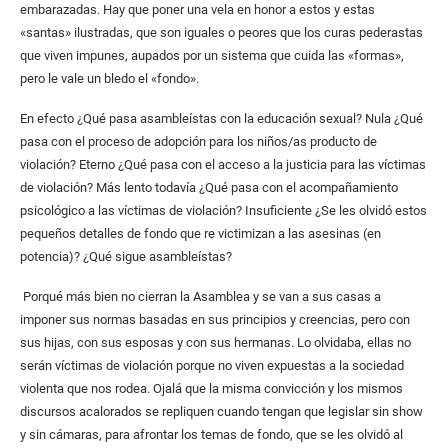
embarazadas. Hay que poner una vela en honor a estos y estas
«santas» ilustradas, que son iguales o peores que los curas pederastas
que viven impunes, aupados por un sistema que cuida las «formas»,
pero le vale un bledo el «fondo».
En efecto ¿Qué pasa asambleístas con la educación sexual? Nula ¿Qué
pasa con el proceso de adopción para los niños/as producto de
violación? Eterno ¿Qué pasa con el acceso a la justicia para las víctimas
de violación? Más lento todavía ¿Qué pasa con el acompañamiento
psicológico a las víctimas de violación? Insuficiente ¿Se les olvidó estos
pequeños detalles de fondo que re victimizan a las asesinas (en
potencia)? ¿Qué sigue asambleístas?
Porqué más bien no cierran la Asamblea y se van a sus casas a
imponer sus normas basadas en sus principios y creencias, pero con
sus hijas, con sus esposas y con sus hermanas. Lo olvidaba, ellas no
serán víctimas de violación porque no viven expuestas a la sociedad
violenta que nos rodea. Ojalá que la misma convicción y los mismos
discursos acalorados se repliquen cuando tengan que legislar sin show
y sin cámaras, para afrontar los temas de fondo, que se les olvidó al