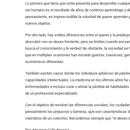
Lo primero que tiene que estar presente para desarrollar cualquier
ser humano es el resultado de años de continuo aprendizaje y de
pensamiento, es imprescindible la voluntad de querer aprender y 
nuevos objetos.
Por otro lado, hay sutiles diferencias entre el querer y la predi
descubrir con un deseo ferviente, pero se limitan cuando encuen
busca el conocimiento y la verdad. No obstante, la sociedad s
que en múltiples ocasiones han iniciado guerras, masacres, geno
económicos diferentes.
También existen casos donde los individuos adolecen de patolog
capacidades intelectuales. La medicina en los últimos años ha
enfermedades e incluso curar o aliviar la pérdida de habilidades
de un profesional especializado.
Con el objetivo de resolver las diferencias sociales, los ciudada
pensamiento los prejuicios y barreras, que son características 
miembros de un colectivo. Recordemos siempre que “el deseo de
Por: Mauricio Calle Naranjo