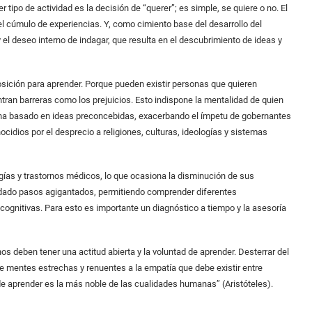
 tipo de actividad es la decisión de “querer”; es simple, se quiere o no. El
l cúmulo de experiencias. Y, como cimiento base del desarrollo del
el deseo interno de indagar, que resulta en el descubrimiento de ideas y
sposición para aprender. Porque pueden existir personas que quieren
tran barreras como los prejuicios. Esto indispone la mentalidad de quien
e ha basado en ideas preconcebidas, exacerbando el ímpetu de gobernantes
cidios por el desprecio a religiones, culturas, ideologías y sistemas
ías y trastornos médicos, lo que ocasiona la disminución de sus
 dado pasos agigantados, permitiendo comprender diferentes
 cognitivas. Para esto es importante un diagnóstico a tiempo y la asesoría
nos deben tener una actitud abierta y la voluntad de aprender. Desterrar del
de mentes estrechas y renuentes a la empatía que debe existir entre
 aprender es la más noble de las cualidades humanas” (Aristóteles).