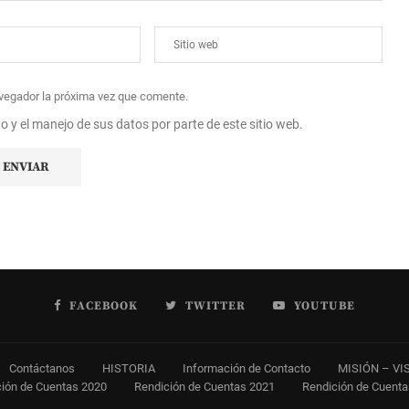
avegador la próxima vez que comente.
to y el manejo de sus datos por parte de este sitio web.
FACEBOOK
TWITTER
YOUTUBE
Contáctanos
HISTORIA
Información de Contacto
MISIÓN – VI
ión de Cuentas 2020
Rendición de Cuentas 2021
Rendición de Cuent