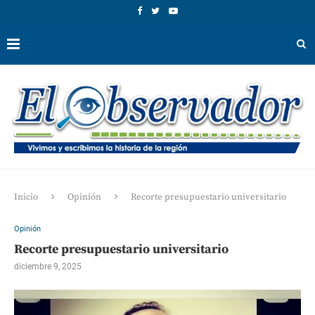
Inicio
Opinión
Recorte presupuestario universitario
Opinión
Recorte presupuestario universitario
diciembre 9, 2025