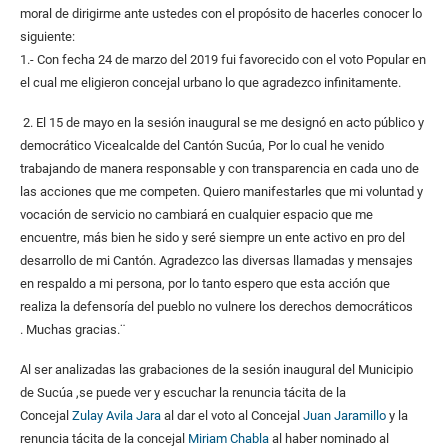
moral de dirigirme ante ustedes con el propósito de hacerles conocer lo
siguiente:
1.- Con fecha 24 de marzo del 2019 fui favorecido con el voto Popular en
el cual me eligieron concejal urbano lo que agradezco infinitamente.
2. El 15 de mayo en la sesión inaugural se me designó en acto público y
democrático Vicealcalde del Cantón Sucúa, Por lo cual he venido
trabajando de manera responsable y con transparencia en cada uno de
las acciones que me competen. Quiero manifestarles que mi voluntad y
vocación de servicio no cambiará en cualquier espacio que me
encuentre, más bien he sido y seré siempre un ente activo en pro del
desarrollo de mi Cantón. Agradezco las diversas llamadas y mensajes
en respaldo a mi persona, por lo tanto espero que esta acción que
realiza la defensoría del pueblo no vulnere los derechos democráticos
. Muchas gracias.¨
Al ser analizadas las grabaciones de la sesión inaugural del Municipio
de Sucúa ,se puede ver y escuchar la renuncia tácita de la
Concejal
Zulay Avila Jara
al dar el voto al Concejal
Juan Jaramillo
y la
renuncia tácita de la concejal
Miriam Chabla
al haber nominado al