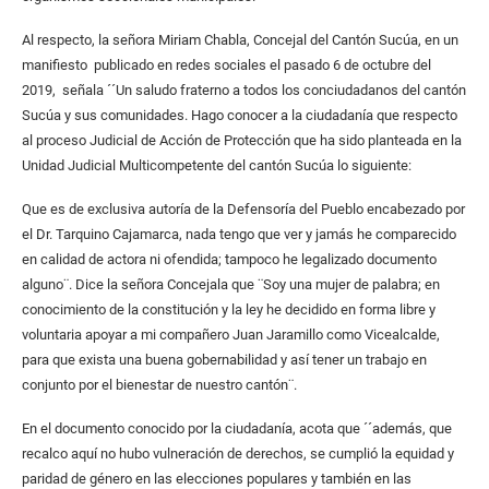
Al respecto, la señora Miriam Chabla, Concejal del Cantón Sucúa, en un
manifiesto publicado en redes sociales el pasado 6 de octubre del
2019, señala ´´Un saludo fraterno a todos los conciudadanos del cantón
Sucúa y sus comunidades. Hago conocer a la ciudadanía que respecto
al proceso Judicial de Acción de Protección que ha sido planteada en la
Unidad Judicial Multicompetente del cantón Sucúa lo siguiente:
Que es de exclusiva autoría de la Defensoría del Pueblo encabezado por
el Dr. Tarquino Cajamarca, nada tengo que ver y jamás he comparecido
en calidad de actora ni ofendida; tampoco he legalizado documento
alguno¨. Dice la señora Concejala que ¨Soy una mujer de palabra; en
conocimiento de la constitución y la ley he decidido en forma libre y
voluntaria apoyar a mi compañero Juan Jaramillo como Vicealcalde,
para que exista una buena gobernabilidad y así tener un trabajo en
conjunto por el bienestar de nuestro cantón¨.
En el documento conocido por la ciudadanía, acota que ´´además, que
recalco aquí no hubo vulneración de derechos, se cumplió la equidad y
paridad de género en las elecciones populares y también en las