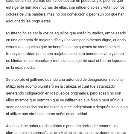
caso serían las plumas con tal de buscar un puestito, y lo peor es que
esta gente humilde muchas de ellas, son influenciables y votan por los
colores de una bandera, mas no por convicción o peor aún por que han
escuchado las propuestas.
Mi intención es ser la voz de aquellos que están mutiados, embelesado
en una creencia de mejores días y una vida por lo menos digna, cuando
vemos que aquellos que se benefician son quienes se sientan en el
trono y se olvidan que antes majaban lodo para buscar un voto y ahora
se blindan en camionetas y rechazan a su gente cual si fueran leprosos
en la edad media.
Se alboroto el gallinero cuando una autoridad de designación nacional
utilizó este adorno plumifero en la cabeza, el cual fue satanizado
generando indignación en los pueblos originarios, pero acaso no son
ellos mismos que permiten que se infiltren en sus filas o peor aún que
sean desplazados por mestizos que se indigenisan y después se quejan
al utilizar sus símbolos como señal de autoridad.
Aquí no debe haber medias tintas o peor aún pretender ponerse las
plumas solo en campaña, si soy y si no lo soy no lo soy, desde ahí se va