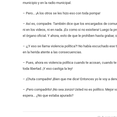
municipio y en la radio municipal.
– Pero… ¡A los otros se les hizo eso con toda pompa!
– Así es, compadre. También dice que los encargados de comunic
ni en los videos, ni en nada. ¡Es como si no existiera! Luego la
el órgano oficial. Y ahora, esto de que le prohíben hasta grabar,
– ¡¿Y eso se llama violencia política?! No había escuchado ese t
en la herida atente a las consecuencias.
– Pues, ahora es violencia política cuando te acosan, cuando te 
toda libertad. ¡Y eso castiga la ley!
– ¡Chuta compadre! ¡Bien que me dice! Entonces yo le voy a denu
– ¡Pero compadrito! ¡No sea zonzo! Usted no es político. Mejor v
espera… ¿No que estaba apurado?