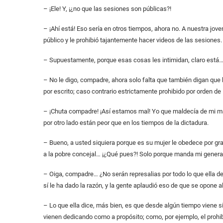
– ¡Ele! Y, ¡¿no que las sesiones son públicas?!
– ¡Ahí está! Eso sería en otros tiempos, ahora no. A nuestra jove
público y le prohibió tajantemente hacer videos de las sesiones.
– Supuestamente, porque esas cosas les intimidan, claro está
– No le digo, compadre, ahora solo falta que también digan que
por escrito; caso contrario estrictamente prohibido por orden de
– ¡Chuta compadre! ¡Así estamos mal! Yo que maldecía de mi m
por otro lado están peor que en los tiempos de la dictadura.
– Bueno, a usted siquiera porque es su mujer le obedece por gra
a la pobre concejal… ¡¿Qué pues?! Solo porque manda mi genera
– Oiga, compadre… ¿No serán represalias por todo lo que ella de
sí le ha dado la razón, y la gente aplaudió eso de que se opone 
– Lo que ella dice, más bien, es que desde algún tiempo viene s
vienen dedicando como a propósito; como, por ejemplo, el prohibi