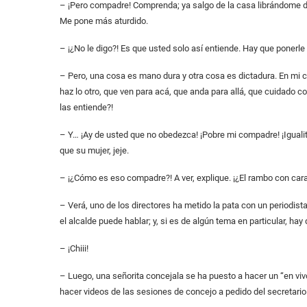
– ¡Pero compadre! Comprenda; ya salgo de la casa librándome d
Me pone más aturdido.
– ¡¿No le digo?! Es que usted solo así entiende. Hay que ponerle 
– Pero, una cosa es mano dura y otra cosa es dictadura. En mi c
haz lo otro, que ven para acá, que anda para allá, que cuidado con
las entiende?!
– Y… ¡Ay de usted que no obedezca! ¡Pobre mi compadre! ¡Igualito
que su mujer, jeje.
– ¡¿Cómo es eso compadre?! A ver, explique. ¡¿El rambo con cara
– Verá, uno de los directores ha metido la pata con un periodista
el alcalde puede hablar; y, si es de algún tema en particular, ha
– ¡Chiii!
– Luego, una señorita concejala se ha puesto a hacer un “en vivo
hacer videos de las sesiones de concejo a pedido del secretario 