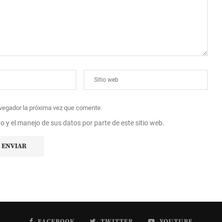
avegador la próxima vez que comente.
to y el manejo de sus datos por parte de este sitio web.
FACEBOOK
TWITTER
YOUTUBE