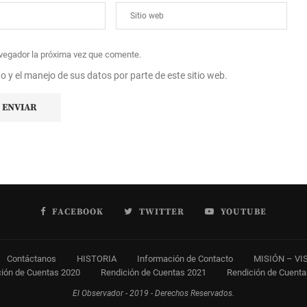
avegador la próxima vez que comente.
to y el manejo de sus datos por parte de este sitio web.
FACEBOOK
TWITTER
YOUTUBE
Contáctanos
HISTORIA
Información de Contacto
MISIÓN – VI
ión de Cuentas 2020
Rendición de Cuentas 2021
Rendición de Cuent
El Observador - 2019 - Derechos Reservados.