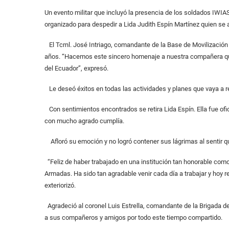
Un evento militar que incluyó la presencia de los soldados IWIA
organizado para despedir a Lida Judith Espín Martínez quien se a
El Tcrnl. José Intriago, comandante de la Base de Movilización 
años. “Hacemos este sincero homenaje a nuestra compañera que
del Ecuador”, expresó.
Le deseó éxitos en todas las actividades y planes que vaya a rea
Con sentimientos encontrados se retira Lida Espín. Ella fue ofi
con mucho agrado cumplía.
Afloró su emoción y no logró contener sus lágrimas al sentir qu
“Feliz de haber trabajado en una institución tan honorable com
Armadas. Ha sido tan agradable venir cada día a trabajar y hoy 
exteriorizó.
Agradeció al coronel Luis Estrella, comandante de la Brigada de
a sus compañeros y amigos por todo este tiempo compartido.