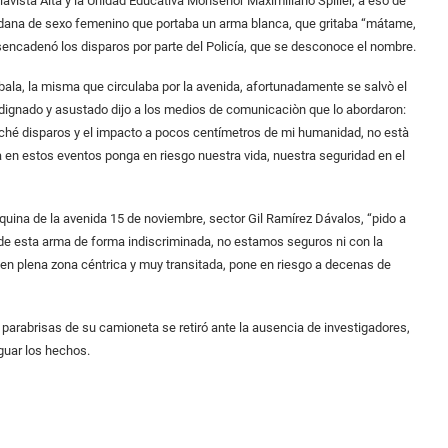
llavista Alta y la Unidad Educativa Monseñor Maximiliano Spiller, a eso de
adana de sexo femenino que portaba un arma blanca, que gritaba “mátame,
encadenó los disparos por parte del Policía, que se desconoce el nombre.
ala, la misma que circulaba por la avenida, afortunadamente se salvò el
dignado y asustado dijo a los medios de comunicaciòn que lo abordaron:
cuché disparos y el impacto a pocos centímetros de mi humanidad, no està
ia en estos eventos ponga en riesgo nuestra vida, nuestra seguridad en el
quina de la avenida 15 de noviembre, sector Gil Ramírez Dávalos, “pido a
o de esta arma de forma indiscriminada, no estamos seguros ni con la
 en plena zona céntrica y muy transitada, pone en riesgo a decenas de
el parabrisas de su camioneta se retiró ante la ausencia de investigadores,
iguar los hechos.