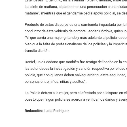
Este jueves 12 de junio, en la avenida 15 de noviembre, entre Be
las siete de mañana, al parecer en una persecución a una ciud
mátame”, mientras que el gendarme pedía apoyo policial, se des
Producto de estos disparos es una camioneta impactada por la b
conductor de este vehículo de nombre Leodan Córdova, quien in
“Vi que corría una mujer gritando y màs adelante al policía, es
bien que la falta de profesionalismo de los policías y la imperic
tránsito diario”.
Daniel, un ciudadano que tambièn fue testigo del hecho en la es
las autoridades la investigación y sanción respectiva por el us
policía, que son quienes deben salvaguardar nuestra seguridad,
personas entre niños, niñas y adultos”.
La Policía detuvo a la mujer, pero el afectado por el disparo en 
puesto que ningún policía se acerca a verificar los daños y aver
Redacción:
Lucìa Rodriguez