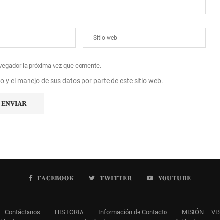
avegador la próxima vez que comente.
to y el manejo de sus datos por parte de este sitio web.
FACEBOOK
TWITTER
YOUTUBE
Contáctanos
HISTORIA
Información de Contacto
MISIÓN – VI