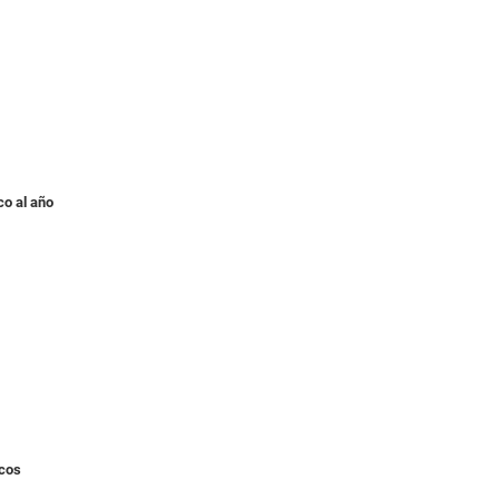
co al año
icos