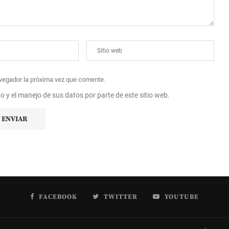
avegador la próxima vez que comente.
to y el manejo de sus datos por parte de este sitio web.
FACEBOOK
TWITTER
YOUTUBE