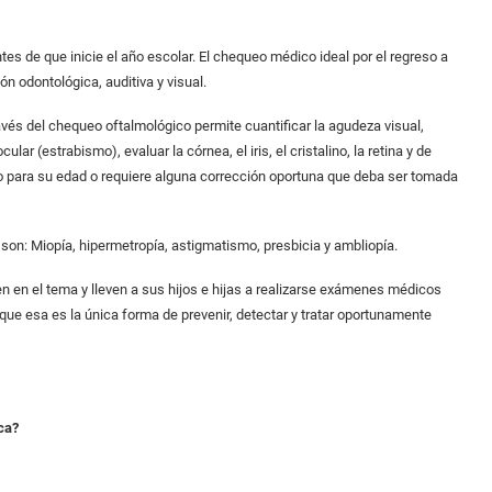
tes de que inicie el año escolar. El chequeo médico ideal por el regreso a
 odontológica, auditiva y visual.
avés del chequeo oftalmológico permite cuantificar la agudeza visual,
ar (estrabismo), evaluar la córnea, el iris, el cristalino, la retina y de
do para su edad o requiere alguna corrección oportuna que deba ser tomada
on: Miopía, hipermetropía, astigmatismo, presbicia y ambliopía.
en en el tema y lleven a sus hijos e hijas a realizarse exámenes médicos
que esa es la única forma de prevenir, detectar y tratar oportunamente
ca?