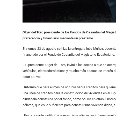
Olger del Toro presidente de los Fondos de Cesantía del Magist
preferencia y financiarlo mediante un préstamo.
El viernes 23 de agosto se hizo la entrega a Inés Muñoz, docen
financiado por el Fondo de Cesantía del Magisterio Ecuatoriano.
El presidente, Olger del Toro, invitó a los socios a que se acer
vehículos, electrodomésticos y mucho más a tasas de interés de 
estar activos.
Informó que para el mes de octubre habrá créditos para quienes
una línea de créditos para la construcción de viviendas en el l
ciudadela construida por el fondo, como ocurre en otras jurisd
dólares, que es lo suficiente para construir una vivienda digna, 
Por otra parte, notificó que ese mismo día se realizó una reunió