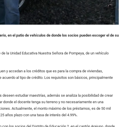
erio, en el patio de vehículos de donde los socios pueden escoger el de su
te de la Unidad Educativa Nuestra Señora de Pompeya, de un vehículo
quen y accedan a los créditos que es para la compra de viviendas,
acuerdo al tipo de crédito. Los requisitos son básicos, principalmente
 deseen estudiar maestrías, además se analiza la posibilidad de crear
ugar donde el docente tenga su terreno y no necesariamente en una
icciones. Actualmente, el monto máximo de los préstamos, es de 50 mil
a 25 años plazo con una tasa de interés del 4.99%.
n con los socios del Distrito de Educación 2, en el cantón Arajuno, donde