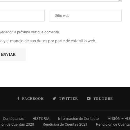
avegador la próxima vez que comente.
to y el manejo de sus datos por parte de este sitio web.
FACEBOOK
TWITTER
YOUTUBE
Contáctanos
HISTORIA
Información de Contacto
MISIÓN – VI
ión de Cuentas 2020
Rendición de Cuentas 2021
Rendición de Cuent