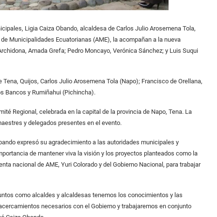
cipales, Ligia Caiza Obando, alcaldesa de Carlos Julio Arosemena Tola,
ón de Municipalidades Ecuatorianas (AME), la acompañan a la nueva
 Archidona, Amada Grefa; Pedro Moncayo, Verónica Sánchez; y Luis Suqui
de Tena, Quijos, Carlos Julio Arosemena Tola (Napo); Francisco de Orellana,
os Bancos y Rumiñahui (Pichincha).
ité Regional, celebrada en la capital de la provincia de Napo, Tena. La
aestres y delegados presentes en el evento.
Obando expresó su agradecimiento a las autoridades municipales y
mportancia de mantener viva la visión y los proyectos planteados como la
enta nacional de AME, Yuri Colorado y del Gobierno Nacional, para trabajar
untos como alcaldes y alcaldesas tenemos los conocimientos y las
 acercamientos necesarios con el Gobierno y trabajaremos en conjunto