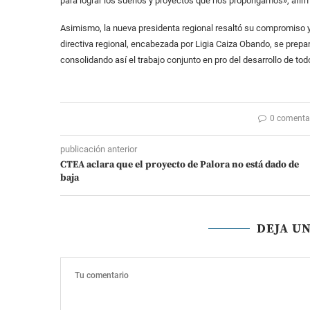
para lograr los sueños y proyectos que nos propongamos», afir
Asimismo, la nueva presidenta regional resaltó su compromiso 
directiva regional, encabezada por Ligia Caiza Obando, se prepa
consolidando así el trabajo conjunto en pro del desarrollo de tod
0 comenta
publicación anterior
CTEA aclara que el proyecto de Palora no está dado de
baja
DEJA U