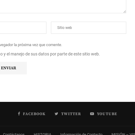
avegador la próxima vez que comente.
to y el manejo de sus datos por parte de este sitio web.
FACEBOOK
TWITTER
YOUTUBE
Contáctanos
HISTORIA
Información de Contacto
MISIÓN – VI