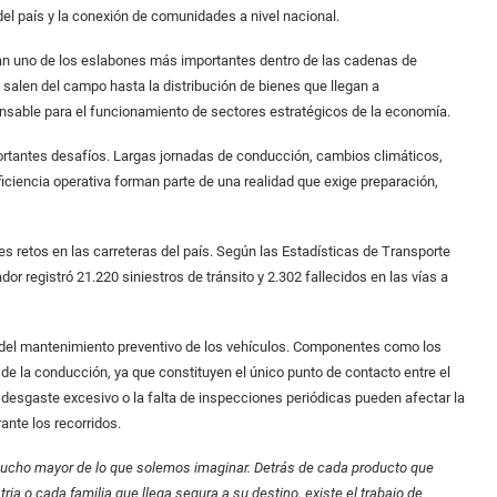
el país y la conexión de comunidades a nivel nacional.
tan uno de los eslabones más importantes dentro de las cadenas de
salen del campo hasta la distribución de bienes que llegan a
ensable para el funcionamiento de sectores estratégicos de la economía.
portantes desafíos. Largas jornadas de conducción, cambios climáticos,
iciencia operativa forman parte de una realidad que exige preparación,
s retos en las carreteras del país. Según las Estadísticas de Transporte
or registró 21.220 siniestros de tránsito y 2.302 fallecidos en las vías a
ia del mantenimiento preventivo de los vehículos. Componentes como los
 la conducción, ya que constituyen el único punto de contacto entre el
l desgaste excesivo o la falta de inspecciones periódicas pueden afectar la
ante los recorridos.
 mucho mayor de lo que solemos imaginar. Detrás de cada producto que
ia o cada familia que llega segura a su destino, existe el trabajo de