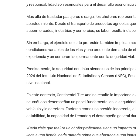
y responsabilidad son esenciales para el desarrollo económico d
Más allá de trasladar pasajeros o carga, los choferes represen
abastecimiento. Desde el transporte de productos agrícolas que 
supermercados, industrias y comercios, su labor resulta indisp
Sin embargo, el ejercicio de esta profesión también implica im
condiciones variables de las vías y una creciente demanda de ef
experiencia y un compromiso permanente con la seguridad vial.
Precisamente, la seguridad continúa siendo uno de los principale
2024 del Instituto Nacional de Estadística y Censos (INEC), Ecuad
nivel nacional.
En este contexto, Continental Tire Andina resalta la importanc
neumáticos desempeñan un papel fundamental en la seguridad de
vehículo y la carretera. Factores como una presión incorrecta, e
estabilidad, la capacidad de frenado y el desempeño general dur
«
Cada viaje que realiza un chofer profesional tiene un impacto
llega a una tienda, cada materia prima que abastece a una industr