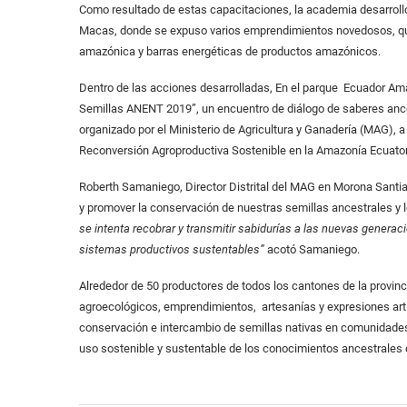
Como resultado de estas capacitaciones, la academia desarrolló
Macas, donde se expuso varios emprendimientos novedosos, que
amazónica y barras energéticas de productos amazónicos.
Dentro de las acciones desarrolladas, En el parque Ecuador Ama
Semillas ANENT 2019”, un encuentro de diálogo de saberes anc
organizado por el Ministerio de Agricultura y Ganadería (MAG),
Reconversión Agroproductiva Sostenible en la Amazonía Ecuat
Roberth Samaniego, Director Distrital del MAG en Morona Santia
y promover la conservación de nuestras semillas ancestrales y l
se intenta recobrar y transmitir sabidurías a las nuevas genera
sistemas productivos sustentables”
acotó Samaniego.
Alrededor de 50 productores de todos los cantones de la provinc
agroecológicos, emprendimientos, artesanías y expresiones artí
conservación e intercambio de semillas nativas en comunidades 
uso sostenible y sustentable de los conocimientos ancestrales c