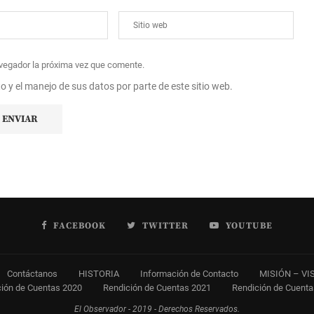
avegador la próxima vez que comente.
to y el manejo de sus datos por parte de este sitio web.
FACEBOOK
TWITTER
YOUTUBE
Contáctanos
HISTORIA
Información de Contacto
MISIÓN – VI
ión de Cuentas 2020
Rendición de Cuentas 2021
Rendición de Cuent
El Observador - 2019 - Derechos Reservados.