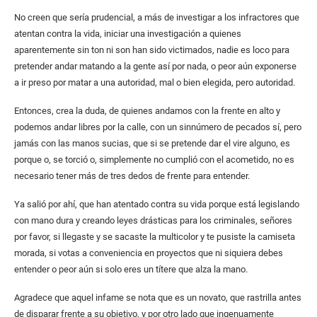
No creen que sería prudencial, a más de investigar a los infractores que
atentan contra la vida, iniciar una investigación a quienes
aparentemente sin ton ni son han sido victimados, nadie es loco para
pretender andar matando a la gente así por nada, o peor aún exponerse
a ir preso por matar a una autoridad, mal o bien elegida, pero autoridad.
Entonces, crea la duda, de quienes andamos con la frente en alto y
podemos andar libres por la calle, con un sinnúmero de pecados sí, pero
jamás con las manos sucias, que si se pretende dar el vire alguno, es
porque o, se torció o, simplemente no cumplió con el acometido, no es
necesario tener más de tres dedos de frente para entender.
Ya salió por ahí, que han atentado contra su vida porque está legislando
con mano dura y creando leyes drásticas para los criminales, señores
por favor, si llegaste y se sacaste la multicolor y te pusiste la camiseta
morada, si votas a conveniencia en proyectos que ni siquiera debes
entender o peor aún si solo eres un títere que alza la mano.
Agradece que aquel infame se nota que es un novato, que rastrilla antes
de disparar frente a su objetivo, y por otro lado que ingenuamente