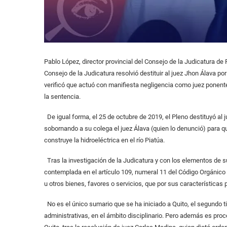
Pablo López, director provincial del Consejo de la Judicatura de
Consejo de la Judicatura resolvió destituir al juez Jhon Álava po
verificó que actuó con manifiesta negligencia como juez ponente
la sentencia.
De igual forma, el 25 de octubre de 2019, el Pleno destituyó al j
sobornando a su colega el juez Álava (quien lo denunció) para qu
construye la hidroeléctrica en el río Piatúa.
Tras la investigación de la Judicatura y con los elementos de s
contemplada en el artículo 109, numeral 11 del Código Orgánico d
u otros bienes, favores o servicios, que por sus características po
No es el único sumario que se ha iniciado a Quito, el segundo t
administrativas, en el ámbito disciplinario. Pero además es pro