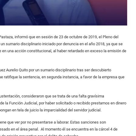
 Pastaza, informó que en sesión de 23 de octubre de 2019, el Pleno del
r un sumario disciplinario iniciado por denuncia en el año 2018, ya que se
 en una acción constitucional, al haber retardado en exceso la emisión de
uez Aurelio Quito por un sumario disciplinario tras ser descubierto
e ratifique la sentencia, en segunda instancia, a favor de la empresa que
ustentación, consideraron que se trata de una falta gravísima
e la Función Judicial, por haber solicitado o recibido prestamos en dinero
ngan en tela de juicio la imparcialidad del servidor judicial.
iene que ver por no presentarse a laborar. Estas sanciones son
cesado en el área penal. Al momento él se encuentra en la cárcel 4 de