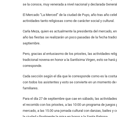
se la conoce, muy venerada a nivel nacional y declarada Genera
El Mercado “La Merced” de la ciudad de Puyo, año tras año celebr
actividades tanto religiosas como de carácter social y cultural.
Carla Meza, quien es actualmente la presidenta del mercado, en e
año las fiestas se realizarán un poco pasadas de la fecha tradic
septiembre.
Pero, gracias al entusiasmo de los priostes, las actividades rel
tradicional novena en honor a la Santísima Virgen, esto se hará
corresponde.
Cada sección según el día que le corresponde como es la costum
con todos los asistentes y esto se convierte en un momento d
familiares.
Para el día 27 de septiembre que cae en sábado, las actividades
el recorrido con los priostes, a las 10:00 un programa de juegos
mercado, a las 15.00 una jornada cultural con danzas, bailes y 
la ciudad y finalmente la misa en honor a la Santa Patrona.