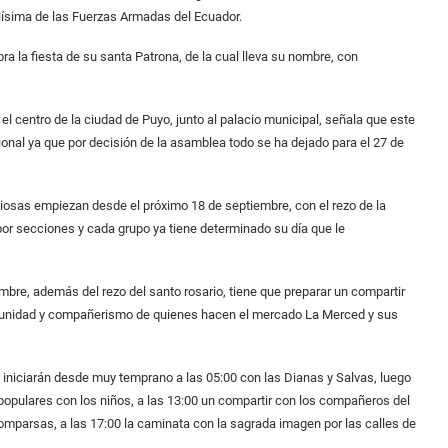
lísima de las Fuerzas Armadas del Ecuador.
a la fiesta de su santa Patrona, de la cual lleva su nombre, con
l centro de la ciudad de Puyo, junto al palacio municipal, señala que este
ional ya que por decisión de la asamblea todo se ha dejado para el 27 de
igiosas empiezan desde el próximo 18 de septiembre, con el rezo de la
 por secciones y cada grupo ya tiene determinado su día que le
bre, además del rezo del santo rosario, tiene que preparar un compartir
e unidad y compañerismo de quienes hacen el mercado La Merced y sus
 iniciarán desde muy temprano a las 05:00 con las Dianas y Salvas, luego
 populares con los niños, a las 13:00 un compartir con los compañeros del
comparsas, a las 17:00 la caminata con la sagrada imagen por las calles de