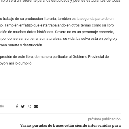
e libro será un referente para los estudiosos y jóvenes estudiantes de todas
o trabajo de su producción literaria, también es la segunda parte de un
argo. También enfatizó que está trabajando en otros temas como su libro
ación de muchos datos históricos. Severo no es un personaje concreto,
por conservar su tierra, su naturaleza, su vida. La selva está en peligro y
traen muerte y destrucción.
esión de este libro, de manera particular al Gobierno Provincial de
oyo y así lo cumplió.
rio
próxima publicación
Varias paradas de buses están siendo intervenidas para