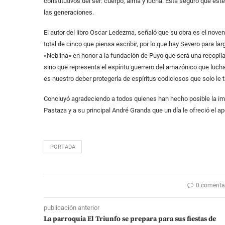
constitutivos del ser: cuerpo, alma y lucha. Está seguro que est
las generaciones.
El autor del libro Oscar Ledezma, señaló que su obra es el noven
total de cinco que piensa escribir, por lo que hay Severo para l
«Neblina» en honor a la fundación de Puyo que será una recopil
sino que representa el espíritu guerrero del amazónico que lucha 
es nuestro deber protegerla de espíritus codiciosos que solo le 
Concluyó agradeciendo a todos quienes han hecho posible la impr
Pastaza y a su principal André Granda que un día le ofreció el ap
PORTADA
0 comenta
publicación anterior
La parroquia El Triunfo se prepara para sus fiestas de