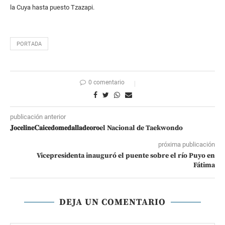
la Cuya hasta puesto Tzazapi.
PORTADA
0 comentario
publicación anterior
𝐉𝐨𝐜𝐞𝐥𝐢𝐧𝐞𝐂𝐚𝐢𝐜𝐞𝐝𝐨𝐦𝐞𝐝𝐚𝐥𝐥𝐚𝐝𝐞𝐨𝐫𝐨el Nacional de Taekwondo
próxima publicación
Vicepresidenta inauguró el puente sobre el río Puyo en
Fátima
DEJA UN COMENTARIO