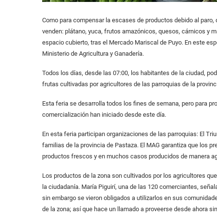
Como para compensar la escases de productos debido al paro, d
venden: plátano, yuca, frutos amazónicos, quesos, cárnicos y má
espacio cubierto, tras el Mercado Mariscal de Puyo. En este espe
Ministerio de Agricultura y Ganadería.
Todos los días, desde las 07:00, los habitantes de la ciudad, po
frutas cultivadas por agricultores de las parroquias de la provinc
Esta feria se desarrolla todos los fines de semana, pero para p
comercialización han iniciado desde este día.
En esta feria participan organizaciones de las parroquias: El Tri
familias de la provincia de Pastaza. El MAG garantiza que los p
productos frescos y en muchos casos producidos de manera ag
Los productos de la zona son cultivados por los agricultores que
la ciudadanía. María Piguirí, una de las 120 comerciantes, señala
sin embargo se vieron obligados a utilizarlos en sus comunidad
de la zona; así que hace un llamado a proveerse desde ahora si