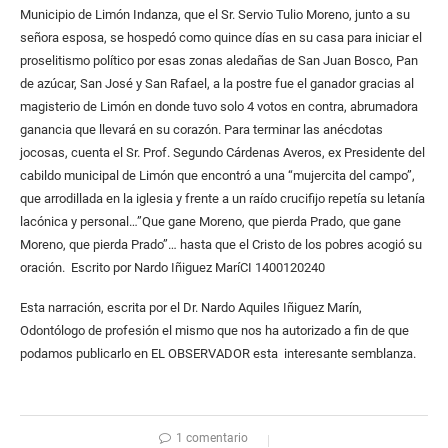
Municipio de Limón Indanza, que el Sr. Servio Tulio Moreno, junto a su
señora esposa, se hospedó como quince días en su casa para iniciar el
proselitismo político por esas zonas aledañas de San Juan Bosco, Pan
de azúcar, San José y San Rafael, a la postre fue el ganador gracias al
magisterio de Limón en donde tuvo solo 4 votos en contra, abrumadora
ganancia que llevará en su corazón. Para terminar las anécdotas
jocosas, cuenta el Sr. Prof. Segundo Cárdenas Averos, ex Presidente del
cabildo municipal de Limón que encontró a una “mujercita del campo”,
que arrodillada en la iglesia y frente a un raído crucifijo repetía su letanía
lacónica y personal…”Que gane Moreno, que pierda Prado, que gane
Moreno, que pierda Prado”… hasta que el Cristo de los pobres acogió su
oración. Escrito por Nardo Iñiguez MaríCI 1400120240
Esta narración, escrita por el Dr. Nardo Aquiles Iñiguez Marín,
Odontólogo de profesión el mismo que nos ha autorizado a fin de que
podamos publicarlo en EL OBSERVADOR esta interesante semblanza.
1 comentario