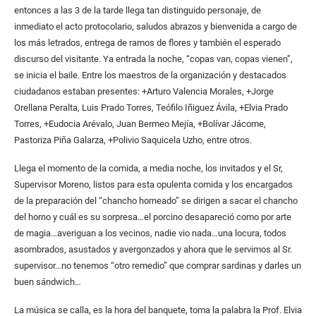
entonces a las 3 de la tarde llega tan distinguido personaje, de
inmediato el acto protocolario, saludos abrazos y bienvenida a cargo de
los más letrados, entrega de ramos de flores y también el esperado
discurso del visitante. Ya entrada la noche, “copas van, copas vienen”,
se inicia el baile. Entre los maestros de la organización y destacados
ciudadanos estaban presentes: +Arturo Valencia Morales, +Jorge
Orellana Peralta, Luis Prado Torres, Teófilo Iñiguez Ávila, +Elvia Prado
Torres, +Eudocia Arévalo, Juan Bermeo Mejía, +Bolívar Jácome,
Pastoriza Piña Galarza, +Polivio Saquicela Uzho, entre otros.
Llega el momento de la comida, a media noche, los invitados y el Sr,
Supervisor Moreno, listos para esta opulenta comida y los encargados
de la preparación del “chancho horneado” se dirigen a sacar el chancho
del horno y cuál es su sorpresa…el porcino desapareció como por arte
de magia…averiguan a los vecinos, nadie vio nada…una locura, todos
asombrados, asustados y avergonzados y ahora que le servimos al Sr.
supervisor…no tenemos “otro remedio” que comprar sardinas y darles un
buen sándwich…
La música se calla, es la hora del banquete, toma la palabra la Prof. Elvia