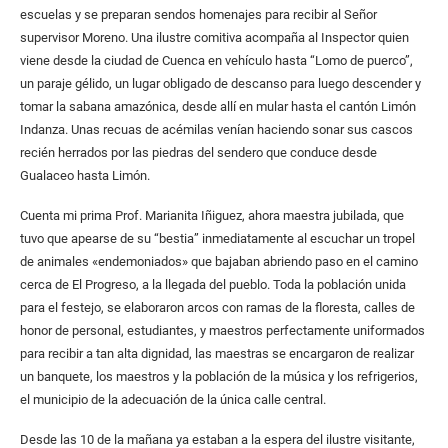
escuelas y se preparan sendos homenajes para recibir al Señor
supervisor Moreno. Una ilustre comitiva acompaña al Inspector quien
viene desde la ciudad de Cuenca en vehículo hasta “Lomo de puerco”,
un paraje gélido, un lugar obligado de descanso para luego descender y
tomar la sabana amazónica, desde allí en mular hasta el cantón Limón
Indanza. Unas recuas de acémilas venían haciendo sonar sus cascos
recién herrados por las piedras del sendero que conduce desde
Gualaceo hasta Limón.
Cuenta mi prima Prof. Marianita Iñiguez, ahora maestra jubilada, que
tuvo que apearse de su “bestia” inmediatamente al escuchar un tropel
de animales «endemoniados» que bajaban abriendo paso en el camino
cerca de El Progreso, a la llegada del pueblo. Toda la población unida
para el festejo, se elaboraron arcos con ramas de la floresta, calles de
honor de personal, estudiantes, y maestros perfectamente uniformados
para recibir a tan alta dignidad, las maestras se encargaron de realizar
un banquete, los maestros y la población de la música y los refrigerios,
el municipio de la adecuación de la única calle central.
Desde las 10 de la mañana ya estaban a la espera del ilustre visitante,