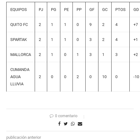
EQUIPOS
PJ
PG
PE
PP
GF
GC
PTOS
GD
QUITO FC
2
1
1
0
9
2
4
+7
SPARTAK
2
1
1
0
3
2
4
+1
MALLORCA
2
1
0
1
3
1
3
+2
CUMANDA
AGUA
2
0
0
2
0
10
0
-10
LLUVIA
0 comentario
publicación anterior