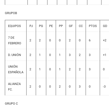
GRUPOB
EQUIPOS
PJ
PG
PE
PP
GF
CC
PTOS
GD
7 DE
2
2
0
0
2
0
6
+2
FEBRERO
D. UNIÓN
2
1
0
1
3
2
3
+1
UNIÓN
2
1
0
1
2
2
3
0
ESPAÑOLA
ALIANZA
2
0
0
2
0
3
0
-3
FC.
GRUPO C