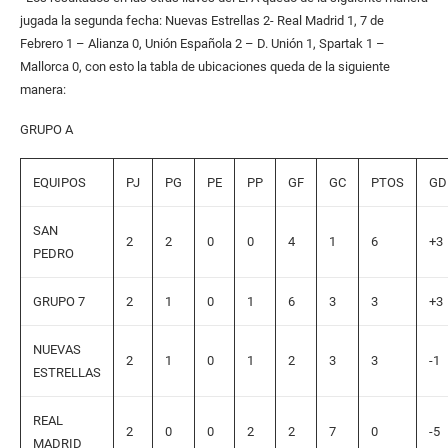
jugada la segunda fecha: Nuevas Estrellas 2- Real Madrid 1, 7 de
Febrero 1 – Alianza 0, Unión Española 2 – D. Unión 1, Spartak 1 –
Mallorca 0, con esto la tabla de ubicaciones queda de la siguiente
manera:
GRUPO A
EQUIPOS
PJ
PG
PE
PP
GF
GC
PTOS
GD
SAN
2
2
0
0
4
1
6
+3
PEDRO
GRUPO 7
2
1
0
1
6
3
3
+3
NUEVAS
2
1
0
1
2
3
3
-1
ESTRELLAS
REAL
2
0
0
2
2
7
0
-5
MADRID