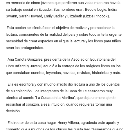
en memoria de cinco jóvenes que perdieron sus vidas mientras havcía
su trabajo social en Ecuador. Sus nombres eran: Beccie Logie, Indira
Swann, Sarah Howard, Emily Sadler y Elizabeth (Lizzie Pincock).
Esta acción se efectuó con el objetivo de motivar y promocionar la
lectura, conscientes de la realidad del país y sobre todo ante la urgente
necesidad de crear espacios en el que la lectura y los libros para niños
sean los protagonistas.
Ana Carlota González, presidenta de la Asociación Ecuatoriana del
Libro Infantil y Juvenil, acudió a la entrega de los mágicos libros en los
que constaban cuentos, leyendas, novelas, revistas, historietas y más.
Ella es escritora y con mucho afecto dio lectura a uno de los cuentos
de su colección. Los integrantes de la Casa de Fe estuvieron muy
atentos al cuento ‘La Cucarachita Martina’, que deja un mensaje de
escuchar al corazón, a esa intuición, cuando requieras tomar una
decisión.
El director de esta casa hogar, Henry Villena, agradeció este aporte y
comentó que a muchos de los chicos les gusta leer. “Esperamos que no