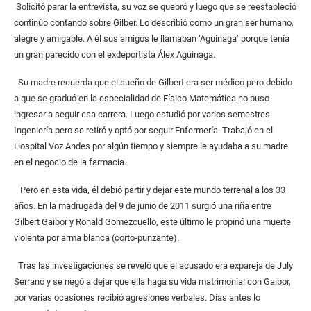
Solicitó parar la entrevista, su voz se quebró y luego que se reestableció
continúo contando sobre Gilber. Lo describió como un gran ser humano,
alegre y amigable. A él sus amigos le llamaban ‘Aguinaga’ porque tenía
un gran parecido con el exdeportista Álex Aguinaga.
Su madre recuerda que el sueño de Gilbert era ser médico pero debido
a que se graduó en la especialidad de Físico Matemática no puso
ingresar a seguir esa carrera. Luego estudió por varios semestres
Ingeniería pero se retiró y optó por seguir Enfermería. Trabajó en el
Hospital Voz Andes por algún tiempo y siempre le ayudaba a su madre
en el negocio de la farmacia.
Pero en esta vida, él debió partir y dejar este mundo terrenal a los 33
años. En la madrugada del 9 de junio de 2011 surgió una riña entre
Gilbert Gaibor y Ronald Gomezcuello, este último le propinó una muerte
violenta por arma blanca (corto-punzante).
Tras las investigaciones se reveló que el acusado era expareja de July
Serrano y se negó a dejar que ella haga su vida matrimonial con Gaibor,
por varias ocasiones recibió agresiones verbales. Días antes lo