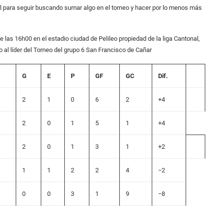
l para seguir buscando sumar algo en el torneo y hacer por lo menos más
de las 16h00 en el estadio ciudad de Pelileo propiedad de la liga Cantonal,
al líder del Torneo del grupo 6 San Francisco de Cañar
G
E
P
GF
GC
Dif.
2
1
0
6
2
+4
2
0
1
5
1
+4
2
0
1
3
1
+2
1
1
2
2
4
−2
0
0
3
1
9
−8