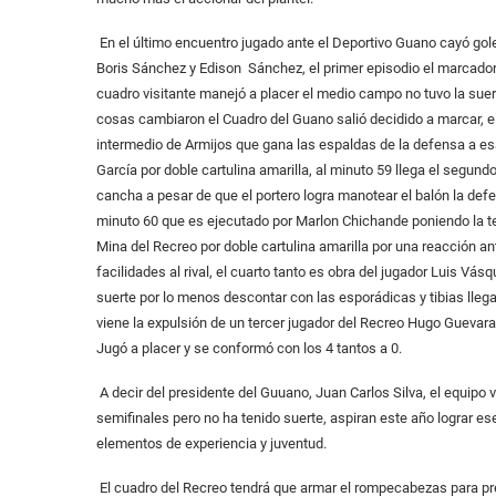
En el último encuentro jugado ante el Deportivo Guano cayó golead
Boris Sánchez y Edison Sánchez, el primer episodio el marcador t
cuadro visitante manejó a placer el medio campo no tuvo la suer
cosas cambiaron el Cuadro del Guano salió decidido a marcar, el
intermedio de Armijos que gana las espaldas de la defensa a e
García por doble cartulina amarilla, al minuto 59 llega el segun
cancha a pesar de que el portero logra manotear el balón la defe
minuto 60 que es ejecutado por Marlon Chichande poniendo la te
Mina del Recreo por doble cartulina amarilla por una reacción a
facilidades al rival, el cuarto tanto es obra del jugador Luis Vá
suerte por lo menos descontar con las esporádicas y tibias lleg
viene la expulsión de un tercer jugador del Recreo Hugo Guevara r
Jugó a placer y se conformó con los 4 tantos a 0.
A decir del presidente del Guuano, Juan Carlos Silva, el equip
semifinales pero no ha tenido suerte, aspiran este año lograr es
elementos de experiencia y juventud.
El cuadro del Recreo tendrá que armar el rompecabezas para pre