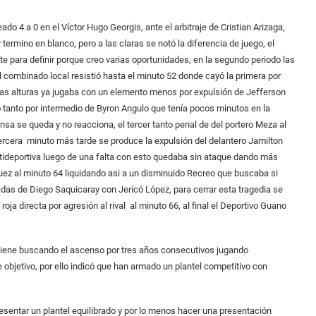
o 4 a 0 en el Víctor Hugo Georgis, ante el arbitraje de Cristian Arizaga,
ermino en blanco, pero a las claras se notó la diferencia de juego, el
te para definir porque creo varias oportunidades, en la segundo periodo las
 combinado local resistió hasta el minuto 52 donde cayó la primera por
sas alturas ya jugaba con un elemento menos por expulsión de Jefferson
do tanto por intermedio de Byron Angulo que tenía pocos minutos en la
nsa se queda y no reacciona, el tercer tanto penal de del portero Meza al
rcera minuto más tarde se produce la expulsión del delantero Jamilton
ntideportiva luego de una falta con esto quedaba sin ataque dando más
squez al minuto 64 liquidando asi a un disminuido Recreo que buscaba si
adas de Diego Saquicaray con Jericó López, para cerrar esta tragedia se
oja directa por agresión al rival al minuto 66, al final el Deportivo Guano
o viene buscando el ascenso por tres años consecutivos jugando
e objetivo, por ello indicó que han armado un plantel competitivo con
sentar un plantel equilibrado y por lo menos hacer una presentación