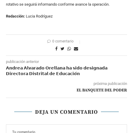
rotativo se seguirá informando conforme avance la operación.
Redacción:
Lucia Rodríguez
0 comentario
publicación anterior
𝗔𝗻𝗱𝗿𝗲𝗮 𝗔𝗹𝘃𝗮𝗿𝗮𝗱𝗼 𝗢𝗿𝗲𝗹𝗹𝗮𝗻𝗮 𝗵𝗮 𝘀𝗶𝗱𝗼 𝗱𝗲𝘀𝗶𝗴𝗻𝗮𝗱𝗮
𝗗𝗶𝗿𝗲𝗰𝘁𝗼𝗿𝗮 𝗗𝗶𝘀𝘁𝗿𝗶𝘁𝗮𝗹 𝗱𝗲 𝗘𝗱𝘂𝗰𝗮𝗰𝗶𝗼́𝗻
próxima publicación
EL BANQUETE DEL PODER
DEJA UN COMENTARIO