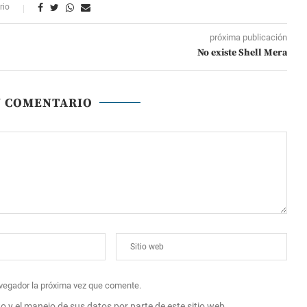
rio
próxima publicación
No existe Shell Mera
N COMENTARIO
avegador la próxima vez que comente.
to y el manejo de sus datos por parte de este sitio web.