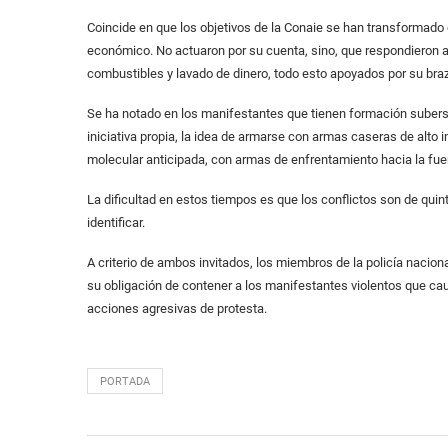
Coincide en que los objetivos de la Conaie se han transformad
económico. No actuaron por su cuenta, sino, que respondieron a e
combustibles y lavado de dinero, todo esto apoyados por su braz
Se ha notado en los manifestantes que tienen formación subersiva
iniciativa propia, la idea de armarse con armas caseras de alto 
molecular anticipada, con armas de enfrentamiento hacia la fuer
La dificultad en estos tiempos es que los conflictos son de quint
identificar.
A criterio de ambos invitados, los miembros de la policía naciona
su obligación de contener a los manifestantes violentos que ca
acciones agresivas de protesta.
PORTADA