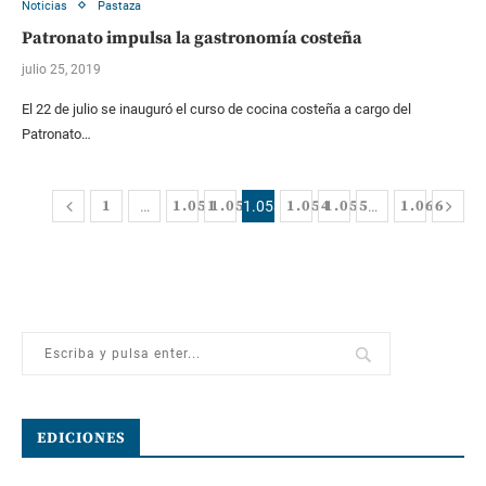
Noticias
Pastaza
Patronato impulsa la gastronomía costeña
julio 25, 2019
El 22 de julio se inauguró el curso de cocina costeña a cargo del
Patronato…
1
1.051
1.052
1.054
1.055
1.066
…
1.053
…
EDICIONES